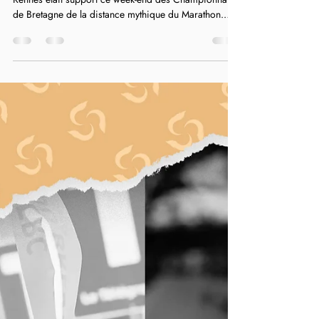
Championnats de Bretagne de
Marathon : El Ouardi et Malagre sacrés
Comme depuis plusieurs années le Marathon Vert de
Rennes était support ce week-end des Championnats
de Bretagne de la distance mythique du Marathon.
Pour sa 14ème édition, ce fut un grand cru avec un
beau programme et de belles performances. Retour
sur les Bretagne de Marathon mais aussi les 10km
avec quelques records de Bretagne battus… Du côté
du Marathon, pour la 3ème année consécutive Fanny
Malagré (Stade Rennais) décroche le titre régional en
2h43'51" devançant Laurian