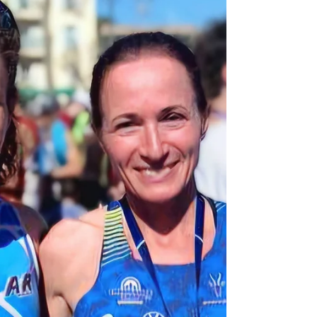
devenus champions de Bretagne de la distance, ce
Dimanche 12 Octobre. Chez les hommes, Maël Sicot
(Stade Brestois) l'emporte en 30'19" il devance après
une belle passe d'arme le costarmoricain, Benoît
Fanouillère (AS 22) de quelques secondes en 30'24"
et Ewen Toulgoat (TLA) en 30'