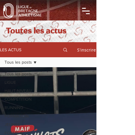
Toutes les actus
S'inscrire
LES ACTUS
Tous les posts
Tous les posts
LIGUE
HAUT-NIVEAU
COMPÉTITION
RUNNING
FORMATION
JEUNES
FORME &