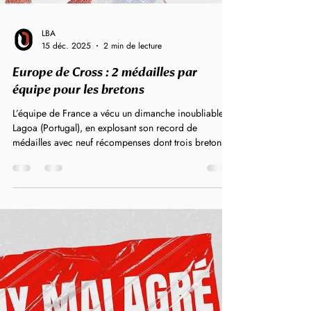
LBA
15 déc. 2025
2 min de lecture
Europe de Cross : 2 médailles par
équipe pour les bretons
L’équipe de France a vécu un dimanche inoubliable à
Lagoa (Portugal), en explosant son record de
médailles avec neuf récompenses dont trois bretons
médaillés de bronze par équipe lors des
Championnats d’Europe de Cross Country. Agathe
Guillemot et Marie Bouchard Loheac en bronze par
équipe Troisième derrière la Belgique et la Grande-
Bretagne, mais juste devant l'Italie et les Pays-Bas, à
respectivement un et cinq points. Un résultat que les
Françaises sont allées chercher ave