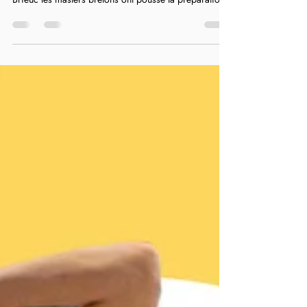
Championnats de France en salle organisés à Saint
Brieuc les masters bretons ont poussé la préparation
quelques semaines pour le rendez vous continental de
l’athlétisme masters en salle. Les championnats
d’Europe masters en salle se déroulaient du 27 mars
au 2 avril à Torun en Pologne sur le même site des
Championnats du Monde en salle. Quelques bretons
étaient en lice avec de belles ambitions… retour sur
les performances des master