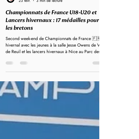
LBA
23 févr.
3 min de lecture
Championnats de France U18-U20 et
Lancers hivernaux : 17 médailles pour
les bretons
Second week-end de Championnats de France 🇫🇷
hivernal avec les jeunes à la salle Jesse Owens de Val
de Reuil et les lancers hivernaux à Nice au Parc des
Sports Charles Ehrmann. 26 bretons étaient engagés
à Nice et 52 à Val de Reuil. Une belle moisson de
médailles pour les lanceurs avec 10 médailles dont 3
titres et 7 médailles pour les jeunes en salle dont 4
titres. Retour sur les résultats des Bretons…
Championnats de France des lancers hivernaux Sous
le soleil de Nice, le