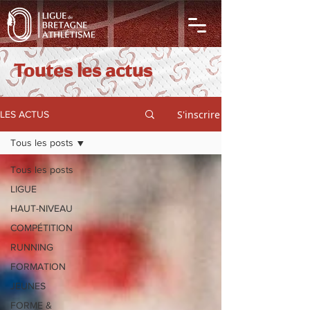
Toutes les actus
S'inscrire
LES ACTUS
Tous les posts
Tous les posts
LIGUE
HAUT-NIVEAU
COMPÉTITION
RUNNING
FORMATION
JEUNES
FORME &