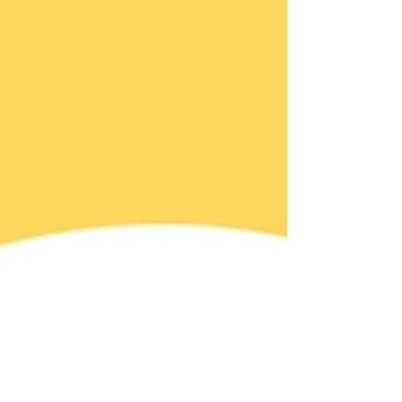
club rennais section professionnelle du Haute
Bretagne Athlétisme, Clara Liberman meilleure
performeuse frança