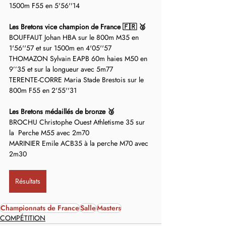
1500m F55 en 5'56''14
Les Bretons vice champion de France 🇫🇷 🥈
BOUFFAUT Johan HBA sur le 800m M35 en 
1'56''57 et sur 1500m en 4'05''57
THOMAZON Sylvain EAPB 60m haies M50 en 
9’’35 et sur la longueur avec 5m77
TERENTE-CORRE Maria Stade Brestois sur le 
800m F55 en 2'55''31
Les Bretons médaillés de bronze 🥉
BROCHU Christophe Ouest Athletisme 35 sur 
la  Perche M55 avec 2m70
MARINIER Emile ACB35 à la perche M70 avec 
2m30
Résultats
Championnats de France
Salle
Masters
COMPÉTITION