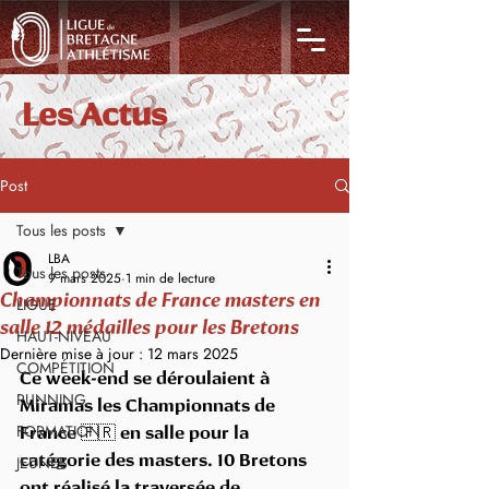
Les Actus
Post
Tous les posts
LBA
Tous les posts
9 mars 2025
1 min de lecture
Championnats de France masters en
LIGUE
salle 12 médailles pour les Bretons
HAUT-NIVEAU
Dernière mise à jour :
12 mars 2025
COMPÉTITION
Ce week-end se déroulaient à 
RUNNING
Miramas les Championnats de 
FORMATION
France 🇫🇷 en salle pour la 
JEUNES
catégorie des masters. 10 Bretons 
ont réalisé la traversée de 