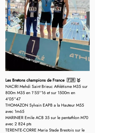
Les Bretons champions de France  🇫🇷 🥇
NACIRI Mehdi Saint Brieuc Athlétisme M35 sur 
800m M35 en 1'55''16 et sur 1500m en 
4'05''47
THOMAZON Sylvain EAPB a la Hauteur M55 
avec 1m65
MARINIER Emile ACB 35 sur le pentathlon M70 
avec 2 824 pts 
TERENTE-CORRE Maria Stade Brestois sur le 