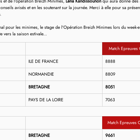
 et de l'opération Breizh Minimes, 
Léna Kandissounon
 qui aura donné des 
onseils avisés et en les soutenant sur la journée. Merci à elle pour sa prése
.
al pour les minimes, le stage de l'Opération Breizh Minimes lors du week-en
e vers la saison estivale...
Match Epreuves 
ILE DE FRANCE
8888
NORMANDIE
8809
BRETAGNE
8051
PAYS DE LA LOIRE
7063
Match Epreuves 
BRETAGNE
9661