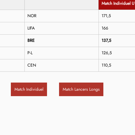
Match Individuel U
NOR
171,5
LIFA
166
BRE
137,5
P-L
126,5
CEN
110,5
Match Individuel
Match Lancers Longs