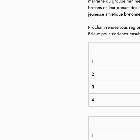
marraine du groupe minimes
bretons en leur donant des c
jeunesse athlétique bretonne
Prochain rendez-vous région
Brieuc pour s'orienter ensuit
1
2
3
4
1