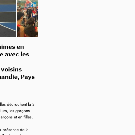
nimes en 
e avec les 
 voisins 
mandie, Pays 
lles décrochent la 3 
dium, les garçons 
rçons et en filles.
la présence de la 