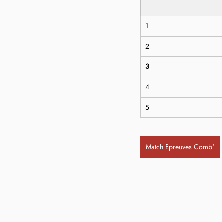
1
2
3
4
5
Match Epreuves Comb'