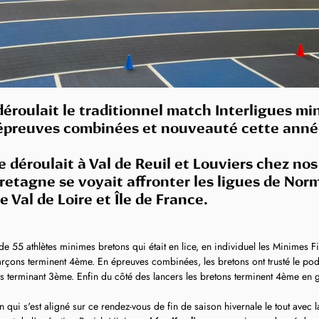
éroulait le traditionnel match Interligues mi
, épreuves combinées et nouveauté cette anné
 déroulait à Val de Reuil et Louviers chez nos
retagne se voyait affronter les ligues de Nor
e Val de Loire et Île de France.
 de 55 athlètes minimes bretons qui était en lice, en individuel les Minimes Fi
arçons terminent 4ème. En épreuves combinées, les bretons ont trusté le po
les terminant 3ème. Enfin du côté des lancers les bretons terminent 4ème en ga
n qui s'est aligné sur ce rendez-vous de fin de saison hivernale le tout avec 