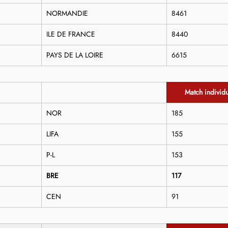
NORMANDIE
8461
ILE DE FRANCE
8440
PAYS DE LA LOIRE
6615
Match individ
NOR
185
LIFA
155
P-L
153
BRE
117
CEN
91