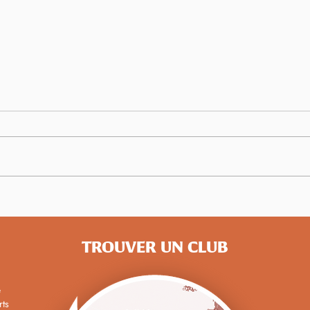
Championnats de France
Cham
d'Épreuves Combinées : Maël
Maste
Bephassou Lannurien en or
TROUVER UN CLUB
e
rts