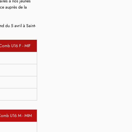
ailes à nos jeunes 
nce auprès de la 
d du 5 avril à Saint-
Comb U16 F - MIF
Comb U16 M - MIM