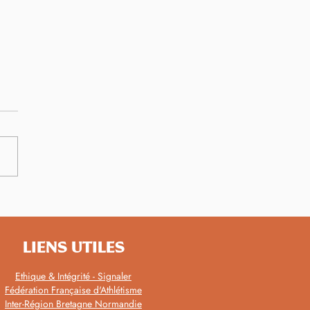
pionnats de France
r : 14 bretons médaillés
LIENS UTILES
Ethique & Intégrité - Signaler
Fédération Française d'Athlétisme
Inter-Région Bretagne Normandie