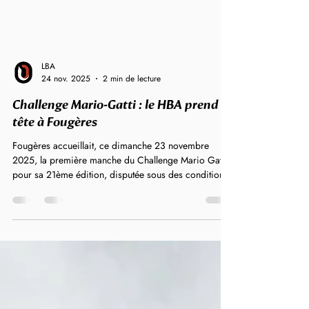
LBA
24 nov. 2025
2 min de lecture
Challenge Mario-Gatti : le HBA prend la
tête à Fougères
Fougères accueillait, ce dimanche 23 novembre
2025, la première manche du Challenge Mario Gatti,
pour sa 21ème édition, disputée sous des conditions
climatiques difficiles. Quelques belles performances
ont néanmoins été réalisées et le HBA prend la tête du
Challenge. C’est sur une piste Évelyne Joannic
détrempée qu’une centaine de marcheurs se sont