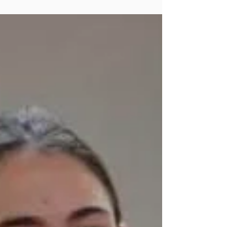
avec la victoire sur le 10km route de Kilian Lebreton
(HBA) qui réalise une performance majeure de niveau
internationale A réalisant en 39'57". Il devance Bastien
Picard (ACL 44) en 41'31" et Maxime Mazure (HBA)
en 43'56". Kilian réalise une performance de niveau
m