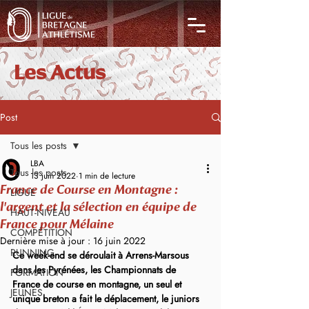
Les Actus
Post
Tous les posts
LBA
Tous les posts
13 juin 2022
1 min de lecture
France de Course en Montagne :
LIGUE
l'argent et la sélection en équipe de
HAUT-NIVEAU
France pour Mélaine
COMPÉTITION
Dernière mise à jour :
16 juin 2022
RUNNING
Ce week-end se déroulait à Arrens-Marsous 
dans les Pyrénées, les Championnats de 
FORMATION
France de course en montagne, un seul et 
JEUNES
unique breton a fait le déplacement, le juniors 