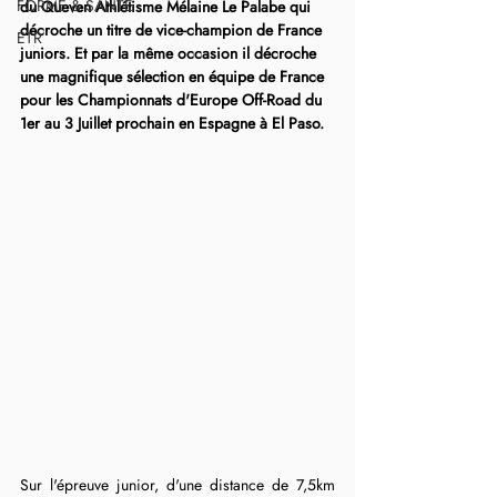
FORME & SANTÉ
du Queven Athlétisme Mélaine Le Palabe qui 
décroche un titre de vice-champion de France 
ETR
juniors. Et par la même occasion il décroche 
une magnifique sélection en équipe de France 
pour les Championnats d'Europe Off-Road du 
1er au 3 Juillet prochain en Espagne à El Paso.
Sur l'épreuve junior, d'une distance de 7,5km 