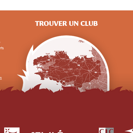
TROUVER UN CLUB
e
rts
m