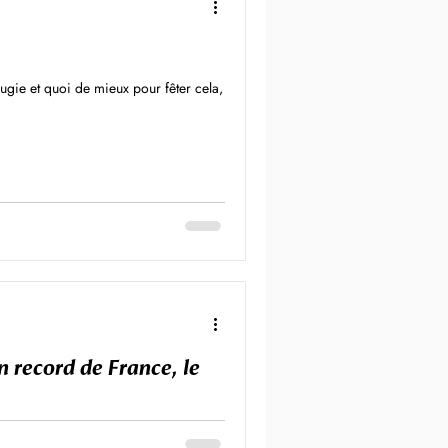
s
ugie et quoi de mieux pour fêter cela,
 record de France, le
isme en collaboration avec le CJF St