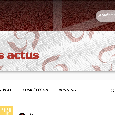
s actus
NIVEAU
COMPÉTITION
RUNNING
FORME & SANTÉ
ETR
LBA