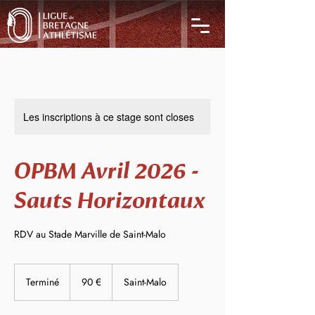
Les inscriptions à ce stage sont closes
OPBM Avril 2026 -
Sauts Horizontaux
RDV au Stade Marville de Saint-Malo
90
euros
Terminé
T
90 €
Saint-Malo
e
r