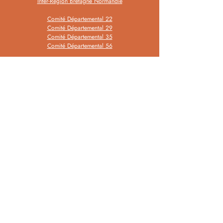
Inter-Région Bretagne Normandie
Comité Départemental 22
Comité Départemental 29
Comité Départemental 35
Comité Départemental 56
TROUVER UN CLUB