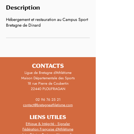
m
Description
i
n
Hébergement et restauration au Campus Sport
é
Bretagne de Dinard
CONTACTS
Ligue de Bretagne d'Athlétisme
Maison Départementale des Sports
18 rue Pierre de Coubertin
22440 PLOUFRAGAN
02 96 76 25 21
contact@bretagneathletisme.com
LIENS UTILES
Ethique & Intégrité - Signaler
Fédération Française d'Athlétisme