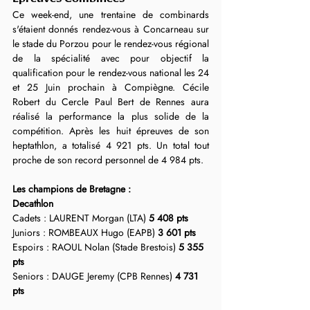
Ce week-end, une trentaine de combinards 
s'étaient donnés rendez-vous à Concarneau sur 
le stade du Porzou pour le rendez-vous régional 
de la spécialité avec pour objectif la 
qualification pour le rendez-vous national les 24 
et 25 Juin prochain à Compiègne. Cécile 
Robert du Cercle Paul Bert de Rennes aura 
réalisé la performance la plus solide de la 
compétition. Après les huit épreuves de son 
heptathlon, a totalisé 4 921 pts. Un total tout 
proche de son record personnel de 4 984 pts.
Les champions de Bretagne :
Decathlon
Cadets : LAURENT Morgan
(LTA) 
5 408 pts
Juniors : ROMBEAUX Hugo (EAPB) 
3 601 pts
Espoirs : RAOUL Nolan (Stade Brestois) 
5 355 
pts
Seniors : DAUGE Jeremy (CPB Rennes) 
4 731 
pts