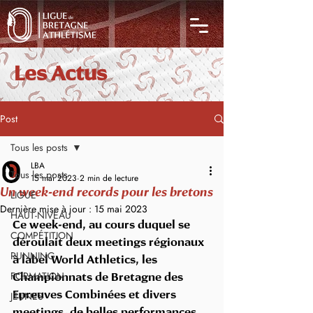
Les Actus
Post
Tous les posts
LBA
Tous les posts
15 mai 2023
2 min de lecture
Un week-end records pour les bretons
LIGUE
Dernière mise à jour :
15 mai 2023
HAUT-NIVEAU
Ce week-end, au cours duquel se 
COMPÉTITION
déroulait deux meetings régionaux 
RUNNING
à label World Athletics, les 
FORMATION
Championnats de Bretagne des 
JEUNES
Epreuves Combinées et divers 
meetings, de belles performances 