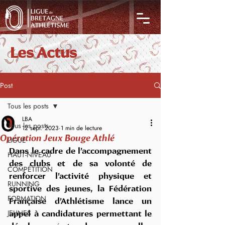
Les Actus
Post
Tous les posts
LBA
Tous les posts
12 sept. 2023
1 min de lecture
Opération Jeux Bouge Athlé
LIGUE
Dans le cadre de l’accompagnement 
HAUT-NIVEAU
des clubs et de sa volonté de 
COMPÉTITION
renforcer l’activité physique et 
RUNNING
sportive des jeunes, la Fédération 
FORMATION
Française d’Athlétisme lance un 
JEUNES
appel à candidatures permettant le 