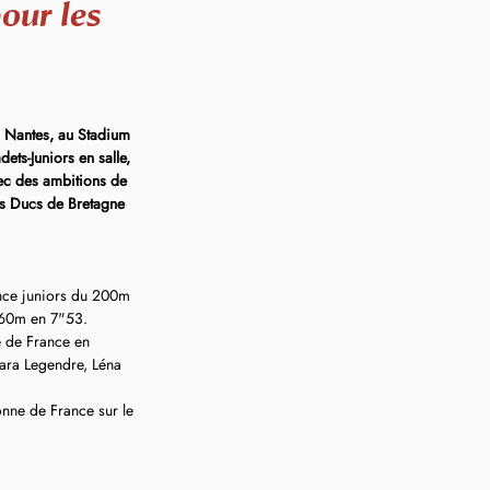
our les
à Nantes, au Stadium 
ts-Juniors en salle, 
vec des ambitions de 
des Ducs de Bretagne 
ce juniors du 200m 
 60m en 7"53.
 de France en 
lara Legendre, Léna 
nne de France sur le 