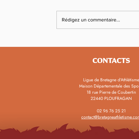
Rédigez un commentaire...
Championnats de France
d'Épreuves Combinées : Maël
Bephassou Lannurien en or
CONTACTS
Ligue de Bretagne d'Athlétism
Maison Départementale des Spo
18 rue Pierre de Coubertin
22440 PLOUFRAGAN
02 96 76 25 21
contact@bretagneathletisme.co