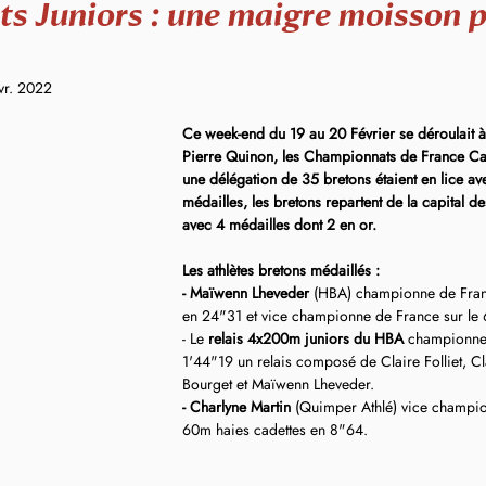
ts Juniors : une maigre moisson p
vr. 2022
Ce week-end du 19 au 20 Février se déroulait 
Pierre Quinon, les Championnats de France Cade
une délégation de 35 bretons étaient en lice a
médailles, les bretons repartent de la capital 
avec 4 médailles dont 2 en or.
Les athlètes bretons médaillés :
- Maïwenn Lheveder
 (HBA) championne de Fran
en 24"31 et vice championne de France sur le
- Le 
relais 4x200m juniors du HBA
 championne
1'44"19 un relais composé de Claire Folliet, C
Bourget et Maïwenn Lheveder.
- Charlyne Martin 
(Quimper Athlé) vice champio
60m haies cadettes en 8"64.