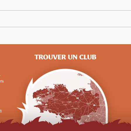
Championnats de France
Des 
Master : 14 bretons médaillés
Bret
de b
TROUVER UN CLUB
e
rts
m