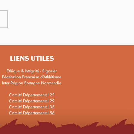
championnats de
agne sous la chaleur avec
elles performances
LIENS UTILES
Ethique & Intégrité - Signaler
Fédération Française d'Athlétisme
Inter-Région Bretagne Normandie
Comité Départemental 22
Comité Départemental 29
Comité Départemental 35
Comité Départemental 56