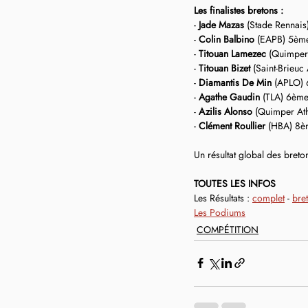
Les finalistes bretons :
- 
Jade Mazas
 (Stade Rennais
- 
Colin Balbino
 (EAPB) 5ème
- 
Titouan Lamezec
 (Quimper 
- 
Titouan Bizet
 (Saint-Brieuc
- 
Diamantis De Min
 (APLO) 
- 
Agathe Gaudin
 (TLA) 6èm
- 
Azilis Alonso
 (Quimper Ath
- 
Clément Roullier 
(HBA) 8è
Un résultat global des bret
TOUTES LES INFOS
Les Résultats : 
complet
 - 
bre
Les Podiums
COMPÉTITION