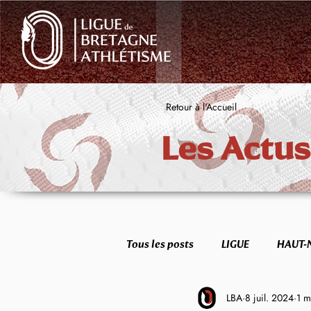
Retour à l'Accueil
Les Actus
Tous les posts
LIGUE
HAUT-
LBA
8 juil. 2024
1 m
FORME & SANTÉ
ETR