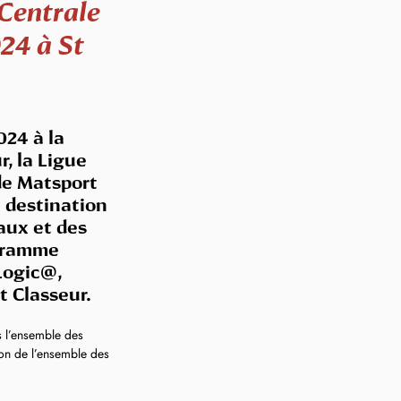
 Centrale
24 à St
24 à la 
 la Ligue 
de Matsport 
 destination 
ux et des 
ogramme 
Logic@, 
t Classeur.
ns l’ensemble des 
ion de l’ensemble des 