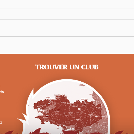
Formation Encadrement
Opér
Sportif Toussaint 2025
2024
TROUVER UN CLUB
e
rts
m