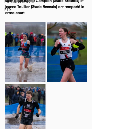
tandis que Benoît Campion (Stade Brestois) et 
FORME & SANTÉ
Jeanne Toullier (Stade Rennais) ont remporté le 
ETR
cross court.