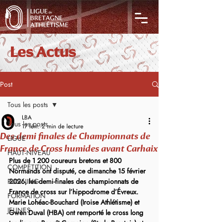
Les Actus
Post
Tous les posts
LBA
Tous les posts
17 févr.
2 min de lecture
Des demi finales de Championnats de
LIGUE
France de Cross humides avant Carhaix
HAUT-NIVEAU
Plus de 1 200 coureurs bretons et 800 
COMPÉTITION
Normands ont disputé, ce dimanche 15 février 
RUNNING
2026, les demi-finales des championnats de 
France de cross sur l’hippodrome d’Évreux. 
FORMATION
Marie Lohéac-Bouchard (Iroise Athlétisme) et 
JEUNES
Gwen Duval (HBA) ont remporté le cross long 