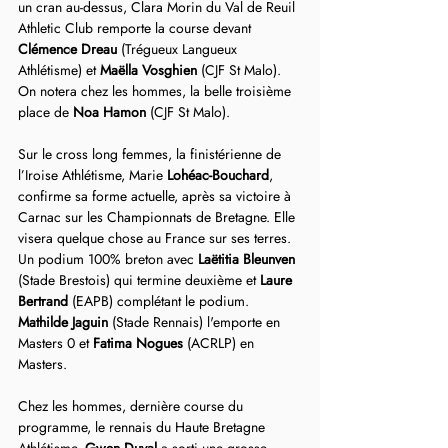
un cran au-dessus, Clara Morin du Val de Reuil 
Athletic Club remporte la course devant 
Clémence Dreau
 (Trégueux Langueux 
Athlétisme) et 
Maëlla Vosghien
 (CJF St Malo). 
On notera chez les hommes, la belle troisième 
place de 
Noa Hamon
 (CJF St Malo).
Sur le cross long femmes, la finistérienne de 
l’Iroise Athlétisme, Marie 
Lohéac-Bouchard
, 
confirme sa forme actuelle, après sa victoire à 
Carnac sur les Championnats de Bretagne. Elle 
visera quelque chose au France sur ses terres. 
Un podium 100% breton avec 
Laëtitia Bleunven
(Stade Brestois) qui termine deuxième et 
Laure 
Bertrand
 (EAPB) complétant le podium.
Mathilde Jaguin 
(Stade Rennais) l'emporte en 
Masters 0 et
 Fatima Nogues 
(ACRLP) en 
Masters.
Chez les hommes, dernière course du 
programme, le rennais du Haute Bretagne 