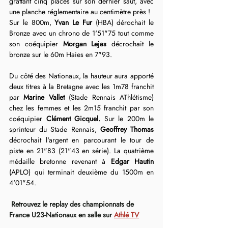
grattant cinq places sur son dernier saut, avec 
une planche réglementaire au centimètre près !
Sur le 800m, 
Yvan Le Fur
 (HBA) dérochait le 
Bronze avec un chrono de 1'51"75 tout comme 
son coéquipier 
Morgan Lejas
 décrochait le 
bronze sur le 60m Haies en 7"93.
Du côté des Nationaux, la hauteur aura apporté 
deux titres à la Bretagne avec les 1m78 franchit 
par 
Marine Vallet 
(Stade Rennais AThlétisme) 
chez les femmes et les 2m15 franchit par son 
coéquipier 
Clément Gicquel. 
Sur le 200m le 
sprinteur du Stade Rennais, 
Geoffrey Thomas
décrochait l'argent en parcourant le tour de 
piste en 21"83 (21"43 en série). La quatrième 
médaille bretonne revenant à 
Edgar Hautin
(APLO) qui terminait deuxième du 1500m en 
4'01"54.
 Retrouvez le replay des championnats de 
France U23-Nationaux en salle sur 
Athlé TV