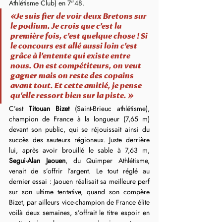
Athlétisme Club) en 7"48.
« Je suis fier de voir deux Bretons sur 
le podium. Je crois que c’est la 
première fois, c’est quelque chose ! Si 
le concours est allé aussi loin c’est 
grâce à l’entente qui existe entre 
nous. On est compétiteurs, on veut 
gagner mais on reste des copains 
avant tout. Et cette amitié, je pense 
qu’elle ressort bien sur la piste. »
C’est 
Titouan Bizet
 (Saint-Brieuc athlétisme), 
champion de France à la longueur (7,65 m) 
devant son public, qui se réjouissait ainsi du 
succès des sauteurs régionaux. Juste derrière 
lui, après avoir brouillé le sable à 7,63 m, 
Segui-Alan Jaouen
, du Quimper Athlétisme, 
venait de s’offrir l’argent. Le tout réglé au 
dernier essai : Jaouen réalisait sa meilleure perf 
sur son ultime tentative, quand son compère 
Bizet, par ailleurs vice-champion de France élite 
voilà deux semaines, s’offrait le titre espoir en 