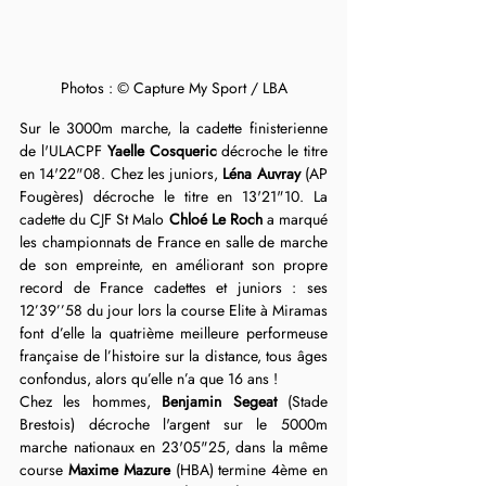
Photos : © Capture My Sport / LBA
Sur le 3000m marche, la cadette finisterienne 
de l'ULACPF 
Yaelle Cosqueric
 décroche le titre 
en 14'22"08. Chez les juniors, 
Léna Auvray 
(AP 
Fougères) décroche le titre en 13'21"10. La 
cadette du CJF St Malo 
Chloé Le Roch
 a marqué 
les championnats de France en salle de marche 
de son empreinte, en améliorant son propre 
record de France cadettes et juniors : ses 
12’39’’58 du jour lors la course Elite à Miramas 
font d’elle la quatrième meilleure performeuse 
française de l’histoire sur la distance, tous âges 
confondus, alors qu’elle n’a que 16 ans ! 
Chez les hommes, 
Benjamin Segeat
 (Stade 
Brestois) décroche l'argent sur le 5000m 
marche nationaux en 23'05"25, dans la même 
course 
Maxime Mazure
 (HBA) termine 4ème en 