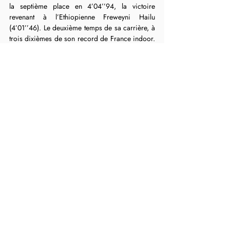
la septième place en 4’04’’94, la victoire 
revenant à l’Ethiopienne Freweyni Hailu 
(4’01’’46). Le deuxième temps de sa carrière, à 
trois dixièmes de son record de France indoor. 
« 
Je suis contente de réaliser quasi mon 
meilleur chrono dans des conditions où le 
corps aurait pu se crisper
, savourait l’athlète 
coachée par Marc Reuzé, entraîneur HBA et du 
Pole Espoirs Bretagne. 
Septième mondiale pour 
ma deuxième saison internationale sur cette 
distance, c’est quand même beau. Je dois être 
satisfaite et en profiter. Cette année, tout m’a 
souri, et l’athlé, ça n’est pas toujours aussi 
simple. 
» Là voilà déjà tournée vers la saison 
estivale, avec un objectif en tête : les minima 
olympiques fixés à 4’02’’50. « 
J’aimerais les 
réaliser assez vite. Ça devrait le faire, je suis en 
‘’hyperconfiance’’ là-dessus. Il faudra juste 
réussir à trouver la bonne course.
 »
Nouveau record de Bretagne du 