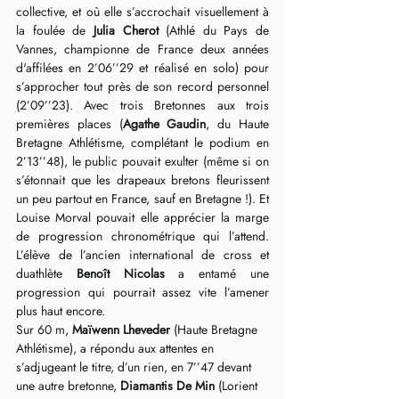
collective, et où elle s’accrochait visuellement à 
la foulée de 
Julia Cherot
 (Athlé du Pays de 
Vannes, championne de France deux années 
d'affilées en 2’06’’29 et réalisé en solo) pour 
s’approcher tout près de son record personnel 
(2’09’’23). Avec trois Bretonnes aux trois 
premières places (
Agathe Gaudin
, du Haute 
Bretagne Athlétisme, complétant le podium en 
2’13’’48), le public pouvait exulter (même si on 
s’étonnait que les drapeaux bretons fleurissent 
un peu partout en France, sauf en Bretagne !). Et 
Louise Morval pouvait elle apprécier la marge 
de progression chronométrique qui l’attend. 
L’élève de l’ancien international de cross et 
duathlète 
Benoît Nicolas
 a entamé une 
progression qui pourrait assez vite l’amener 
plus haut encore.
Sur 60 m, 
Maïwenn Lheveder
 (Haute Bretagne 
Athlétisme), a répondu aux attentes en 
s’adjugeant le titre, d’un rien, en 7’’47 devant 
une autre bretonne, 
Diamantis De Min
 (Lorient 