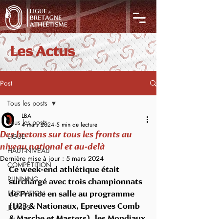
Les Actus
Post
Tous les posts
LBA
Tous les posts
4 mars 2024
5 min de lecture
Des bretons sur tous les fronts au
LIGUE
niveau national et au-delà
HAUT-NIVEAU
Dernière mise à jour :
5 mars 2024
COMPÉTITION
Ce week-end athlétique était 
RUNNING
surchargé avec trois championnats 
FORMATION
de France en salle au programme 
JEUNES
(U23 & Nationaux, Epreuves Comb 
& Marche et Masters), les Mondiaux 