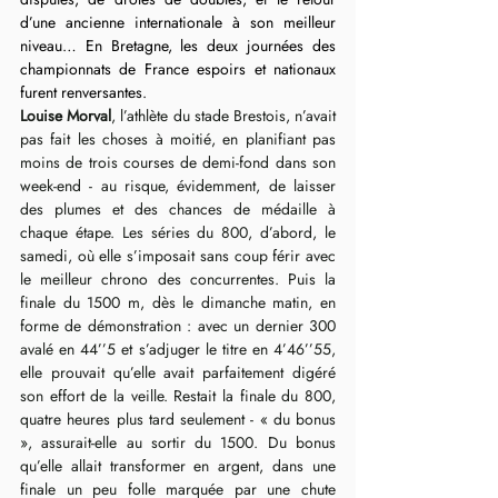
d’une ancienne internationale à son meilleur 
niveau… En Bretagne, les deux journées des 
championnats de France espoirs et nationaux 
furent renversantes.
Louise Morval
, l’athlète du stade Brestois, n’avait 
pas fait les choses à moitié, en planifiant pas 
moins de trois courses de demi-fond dans son 
week-end - au risque, évidemment, de laisser 
des plumes et des chances de médaille à 
chaque étape. Les séries du 800, d’abord, le 
samedi, où elle s’imposait sans coup férir avec 
le meilleur chrono des concurrentes. Puis la 
finale du 1500 m, dès le dimanche matin, en 
forme de démonstration : avec un dernier 300 
avalé en 44’’5 et s’adjuger le titre en 4’46’’55, 
elle prouvait qu’elle avait parfaitement digéré 
son effort de la veille. Restait la finale du 800, 
quatre heures plus tard seulement - « du bonus 
», assurait-elle au sortir du 1500. Du bonus 
qu’elle allait transformer en argent, dans une 
finale un peu folle marquée par une chute 