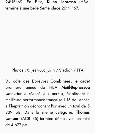
24'15"69. En Elite, 
Kilian Lebreton
 (HBA) 
termine à une belle 5ème place 20'41"67.
Photos : © Jean-Luc Juvin / Stadion / FFA
Du côté des Epreuves Combinées, le cadet 
première année du HBA
 Maël-Bephassou 
Lannurien
 a réalisé la « perf », établissant la 
meilleure performance française U18 de l’année 
à l’heptathlon décrochant l'or avec un total de 5 
339 pts. Dans la même catégorie, 
Thomas 
Lambert
 (ACB 35) termine 6ème avec un total 
de 4 677 pts.