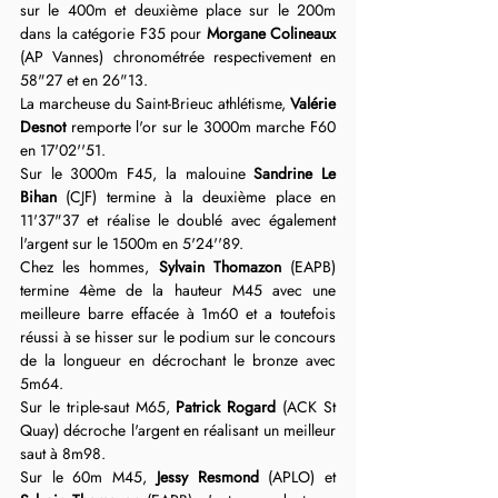
sur le 400m et deuxième place sur le 200m 
dans la catégorie F35 pour 
Morgane Colineaux
(AP Vannes) chronométrée respectivement en 
58"27 et en 26"13.
La marcheuse du Saint-Brieuc athlétisme, 
Valérie 
Desnot
 remporte l'or sur le 3000m marche F60 
en 17'02''51.
Sur le 3000m F45, la malouine 
Sandrine Le 
Bihan
 (CJF) termine à la deuxième place en 
11'37"37 et réalise le doublé avec également 
l'argent sur le 1500m en 5'24''89.
Chez les hommes, 
Sylvain Thomazon
 (EAPB) 
termine 4ème de la hauteur M45 avec une 
meilleure barre effacée à 1m60 et a toutefois 
réussi à se hisser sur le podium sur le concours 
de la longueur en décrochant le bronze avec 
5m64. 
Sur le triple-saut M65, 
Patrick Rogard
 (ACK St 
Quay) décroche l'argent en réalisant un meilleur 
saut à 8m98.
Sur le 60m M45, 
Jessy Resmond
 (APLO) et 