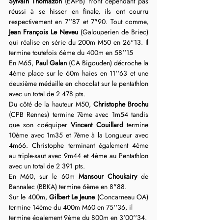
Sylvain Thomazon 
(EAPB) n'ont cependant pas 
réussi à se hisser en finale, ils ont courru 
respectivement en 7''87 et 7"90. Tout comme, 
Jean François Le Neveu 
(Galouperien de Briec) 
qui réalise en série du 200m M50 en 26"13. Il 
termine toutefois 6ème du 400m en 58''15
En M65, 
Paul Galan
 (CA Bigouden) décroche la 
4ème place sur le 60m haies en 11''63 et une 
deuxième médaille en chocolat sur le pentathlon 
avec un total de 2 478 pts.
Du côté de la hauteur M50, 
Christophe Brochu
(CPB Rennes) termine 7ème avec 1m54
tandis 
que son coéquiper 
Vincent Couillard
 termine 
10ème avec 1m35 et 7ème à la Longueur avec 
4m66. Christophe terminant également 4ème 
au triple-saut avec 9m44 et 4ème au Pentathlon 
avec un total de 2 391 pts.
En M60, sur le 60m 
Mansour Choukairy
 de 
Bannalec (BBKA) termine 6ème en 8"88.
Sur le 400m, 
Gilbert Le Jeune 
(Concarneau OA) 
termine 14ème du 400m M60 en 75''36, il 
termine également 9ème du 800m en 3'00''34.