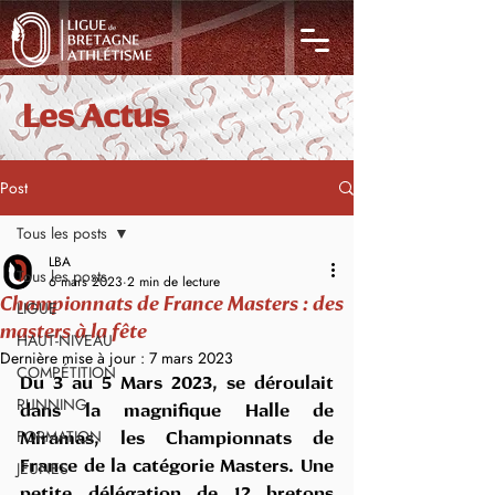
Les Actus
Post
Tous les posts
LBA
Tous les posts
6 mars 2023
2 min de lecture
Championnats de France Masters : des
LIGUE
masters à la fête
HAUT-NIVEAU
Dernière mise à jour :
7 mars 2023
COMPÉTITION
Du 3 au 5 Mars 2023, se déroulait 
RUNNING
dans la magnifique Halle de 
FORMATION
Miramas, les Championnats de 
JEUNES
France de la catégorie Masters. Une 
petite délégation de 12 bretons 