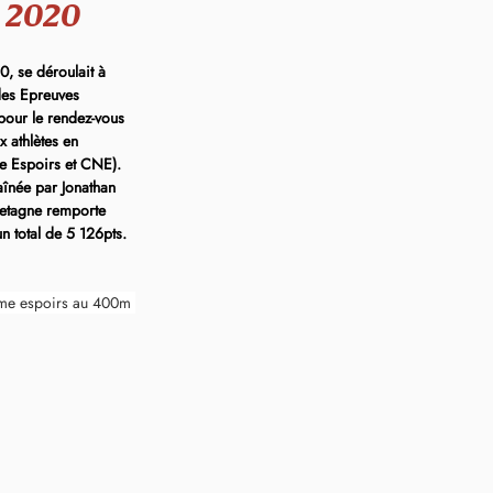
 2020
, se déroulait à 
es Epreuves 
pour le rendez-vous 
 athlètes en 
le Espoirs et CNE). 
înée par Jonathan 
etagne remporte 
un total de 5 126pts.
ème espoirs au 400m 