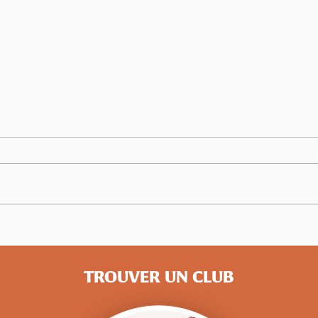
Championnats de France
Des 
Master : 14 bretons médaillés
Bret
de b
TROUVER UN CLUB