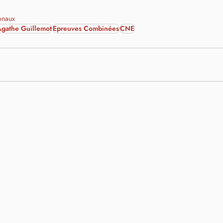
onaux
gathe Guillemot
Epreuves Combinées
CNE