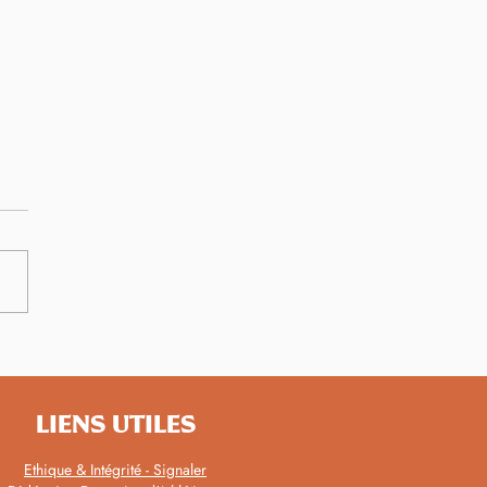
championnats de
agne sous la chaleur avec
elles performances
LIENS UTILES
Ethique & Intégrité - Signaler