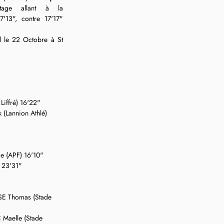
ntage allant à la 
'13", contre 17'17" 
 le 22 Octobre à St 
iffré) 16'22"
(Lannion Athlé) 
e (APF) 16'10"
 23'31"
SE Thomas (Stade 
Maelle (Stade 