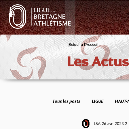
Retour à l'Accueil
Les Actus
Tous les posts
LIGUE
HAUT-
LBA
26 avr. 2023
2 
FORME & SANTÉ
ETR