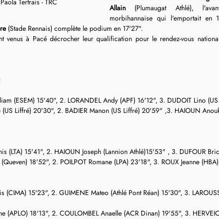
 Paola Tertrais - TRC
Allain
 (Plumaugat Athlé), l'ava
morbihannaise qui l'emportait en 17
re
 (Stade Rennais) complète le podium en 17'27".
 venus à Pacé décrocher leur qualification pour le rendez-vous national
:
am (ESEM) 15'40", 2. LORANDEL Andy (APF) 16'12", 3. DUDOIT Lino (US L
US Liffré) 20'30", 2. BADIER Manon (US Liffré) 20'59" ,3. HAIOUN Anouk 
 (LTA) 15'41", 2. HAIOUN Joseph (Lannion Athlé)15'53" , 3. DUFOUR Bric
 (Queven) 18'52", 2. POILPOT Romane (LPA) 23'18", 3. ROUX Jeanne (HBA)
 (CIMA) 15'23", 2. GUIMENE Mateo (Athlé Pont Réan) 15'30", 3. LAROUS
ne (APLO) 18'13", 2. COULOMBEL Anaelle (ACR Dinan) 19'55", 3. HERVEIC 