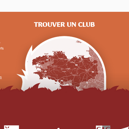
Challenge Trail Jeunes BZH :
Cham
le classement final
Mara
TROUVER UN CLUB
e
rts
m