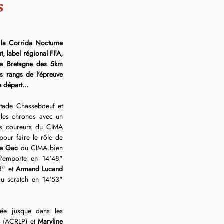
s
 la Corrida Nocturne 
 label régional FFA, 
de Bretagne des 5km 
s rangs de l'épreuve 
 départ...
Stade Chasseboeuf et 
é les chronos avec un 
es coureurs du CIMA 
our faire le rôle de 
Le Gac
 du CIMA bien 
'emporte en 14'48" 
3" et 
Armand Lucand
u scratch en 14'53" 
rée jusque dans les 
s
 (ACRLP) et
 Maryline 