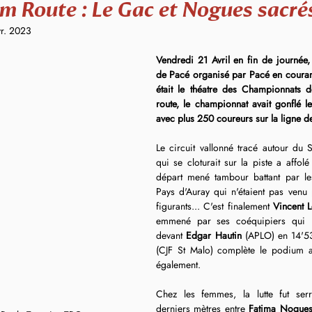
m Route : Le Gac et Nogues sacré
vr. 2023
Vendredi 21 Avril en fin de journée,
de Pacé organisé par Pacé en courant,
était le théatre des Championnats 
route, le championnat avait gonflé le
avec plus 250 coureurs sur la ligne de
Le circuit vallonné tracé autour du 
qui se cloturait sur la piste a affol
départ mené tambour battant par l
Pays d'Auray qui n'étaient pas venu p
figurants... C'est finalement 
Vincent 
emmené par ses coéquipiers qui l
devant 
Edgar Hautin
 (APLO) en 14'5
(CJF St Malo) complète le podium a
également.
Chez les femmes, la lutte fut ser
derniers mètres entre 
Fatima Nogue