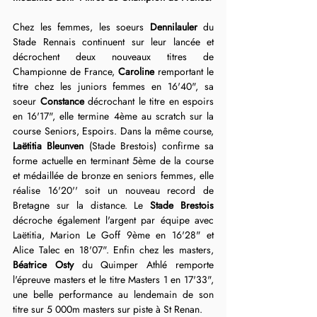
Chez les femmes, les soeurs 
Dennilauler 
du 
Stade Rennais continuent sur leur lancée et 
décrochent deux nouveaux titres de 
Championne de France, 
Caroline 
remportant le 
titre chez les juniors femmes en 16'40", sa 
soeur 
Constance 
décrochant le titre en espoirs 
en 16'17", elle termine 4ème au scratch sur la 
course Seniors, Espoirs. Dans la même course, 
Laëtitia Bleunven
 (Stade Brestois) confirme sa 
forme actuelle en terminant 5ème de la course 
et médaillée de bronze en seniors femmes, elle 
réalise 16'20'' soit un nouveau record de 
Bretagne sur la distance. Le 
Stade Brestois
décroche également l'argent par équipe avec 
Laëtitia, Marion Le Goff 9ème en 16'28" et 
Alice Talec en 18'07". Enfin chez les masters, 
Béatrice Osty
 du Quimper Athlé remporte 
l'épreuve masters et le titre Masters 1 en 17'33", 
une belle performance au lendemain de son 
titre sur 5 000m masters sur piste à St Renan.