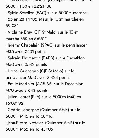
5000m F50 en 22'21"38
- Sylvie Sevellec (EAC) sur le 5000m marche 
F55 en 28'14''05 et sur le 10km marche en 
59'03"
- Violaine Bray (CJF St Malo) sur le 10km 
marche F50 en 56'51"
- Jérémy Chapalain (SPAC) sur le pentalancer 
M35 avec 2401 points
- Sylvain Thomazon (EAPB) sur le Decathlon 
M50 avec 3582 points
- Lionel Guenegan (CJF St Malo) sur le 
pentalancer M50 avec 2 824 points
- Emile Marinier (ACB 35) sur le Decathlon 
M70 avec 3 643 points
- Julien Lebret (PLA) sur le 5000m M40 en 
16'03''92
- Cedric Leborgne (Quimper Athlé) sur le 
5000m M45 en 16'08''16
- Jean-Pierre Nedelec (Quimper Athlé) sur le 
5000m M55 en 16'43''06