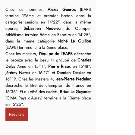
Chez les hommes, 
Alexis Gueroc
 (EAPB 
termine 19ème et premier breton dans la 
catégorie seniors en 14'22", dans la même 
course, 
Sébastien Nedelec
 du Quimper 
Athlétisme termine 5ème en Espoirs en 14'25", 
dans la même catégorie 
Nohé Le Guillou
(EAPB) termine lui à la 6ème place.
Chez les masters, 
l'équipe de l'EAPB
 décroche 
le bronze avec le beau tir groupé de 
Charles 
Delys
 7ème en 15'11", 
Pierre Riaux
 en 15'18", 
Jérémy Nattes
 en 16'17" et 
Damien Tessier
 en 
16"19. Chez les Masters 4, 
Jean-Pierre Nedelec
décroche le titre de champion de France en 
16'36". Et du côté des cadets, 
Briac Le Guyader
(CIMA Pays d'Auray) termine à la 10ème place 
en 15'26".
Résultats