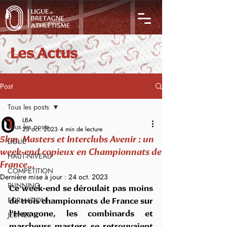
Les Actus
Post
Tous les posts
LBA
Tous les posts
23 oct. 2023
4 min de lecture
5km, Masters et Interclubs Avenir : un
LIGUE
week-end copieux en Championnats de
HAUT-NIVEAU
France...
COMPÉTITION
Dernière mise à jour :
24 oct. 2023
RUNNING
Ce week-end se déroulait pas moins 
FORMATION
de trois championnats de France sur 
JEUNES
l'Hexagone, les combinards et 
marcheurs masters se retrouvaient 