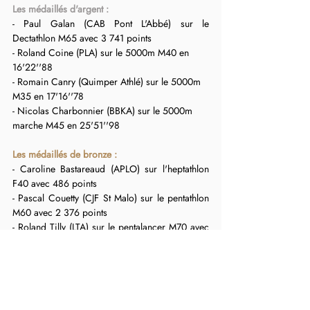
Les médaillés d'argent :
- Paul Galan (CAB Pont L'Abbé) sur le 
Dectathlon M65 avec 3 741 points
- Roland Coine (PLA) sur le 5000m M40 en 
16'22''88
- Romain Canry (Quimper Athlé) sur le 5000m 
M35 en 17'16''78
- Nicolas Charbonnier (BBKA) sur le 5000m 
marche M45 en 25'51''98
Les médaillés de bronze :
- Caroline Bastareaud (APLO) sur l'heptathlon 
F40 avec 486 points
- Pascal Couetty (CJF St Malo) sur le pentathlon 
M60 avec 2 376 points
- Roland Tilly (LTA) sur le pentalancer M70 avec 
2 263 points
- Bernard Delefortrie (AP Redon) sur le 3000m 
M60 en 10'49''95
- Eddy Roze (ACRLPP) sur le 5000m marche 
M50 en 26'00''49