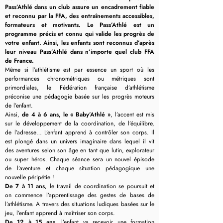
Pass’Athlé dans un club assure un encadrement fiable
et reconnu par la FFA, des entraînements accessibles,
formateurs et motivants. Le Pass’Athlé est un
programme précis et connu qui valide les progrès de
votre enfant. Ainsi, les enfants sont reconnus d’après
leur niveau Pass’Athlé dans n’importe quel club FFA
de France.
Même si l’athlétisme est par essence un sport où les
performances chronométriques ou métriques sont
primordiales, le Fédération française d’athlétisme
préconise une pédagogie basée sur les progrès moteurs
de l’enfant.
Ainsi,
de 4 à 6 ans, le « Baby’Athlé »
, l’accent est mis
sur le développement de la coordination, de l’équilibre,
de l’adresse… L’enfant apprend à contrôler son corps. Il
est plongé dans un univers imaginaire dans lequel il vit
des aventures selon son âge en tant que lutin, explorateur
ou super héros. Chaque séance sera un nouvel épisode
de l’aventure et chaque situation pédagogique une
nouvelle péripétie !
De 7 à 11 ans
, le travail de coordination se poursuit et
on commence l’apprentissage des gestes de bases de
l’athlétisme. A travers des situations ludiques basées sur le
jeu, l’enfant apprend à maîtriser son corps.
De 12 à 15 ans
, l’enfant va recevoir une formation