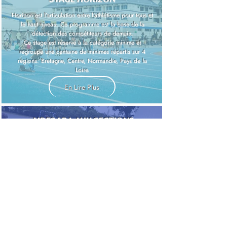
Horizon est l’articulation entre l’athlétisme pour tous et
le haut niveau. Ce programme est la base de la
détection des compétiteurs de demain.
Ce stage est réservé à la catégorie minime et
regroupe une centaine de minimes répartis sur 4
régions: Bretagne, Centre, Normandie, Pays de la
Loire.
En Lire Plus
AIDES LBA
AUX SECTIONS
SCOLAIRES
Le sport scolaire est la base de la pratique sportive
afin de promouvoir et de développer notre discipline,
au travers de l'aide annuelle aux sections sportives
scolaires, la Ligue contribue à leur développement et
à leur pérennité, structures indispensables au
développement de l’athlétisme dans notre région.
En Lire Plus