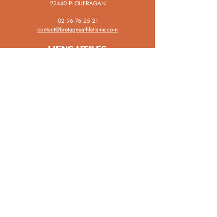
22440 PLOUFRAGAN
02 96 76 25 21
contact@bretagneathletisme.com
LIENS UTILES
Ethique & Intégrité - Signaler
Fédération Française d'Athlétisme
Inter-Région Bretagne Normandie
Comité Départemental 22
Comité Départemental 29
Comité Départemental 35
Comité Départemental 56
TROUVER UN CLUB