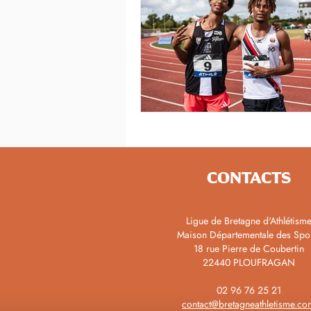
CONTACTS
Ligue de Bretagne d'Athlétism
Maison Départementale des Spo
18 rue Pierre de Coubertin
22440 PLOUFRAGAN
02 96 76 25 21
contact@bretagneathletisme.co