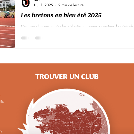
11 juil. 2025
2 min de lecture
Les bretons en bleu été 2025
Comme chaque année les sélections jeunes ponctues la période
juillet à Bergen en Norvège 🇳🇴 les...
TROUVER UN CLUB
e
rts
m