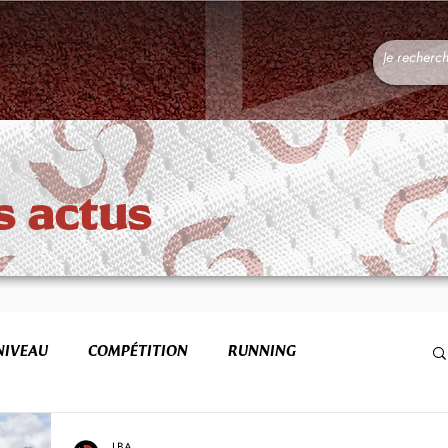
s actus
NIVEAU
COMPÉTITION
RUNNING
FORME & SANTÉ
ETR
LBA