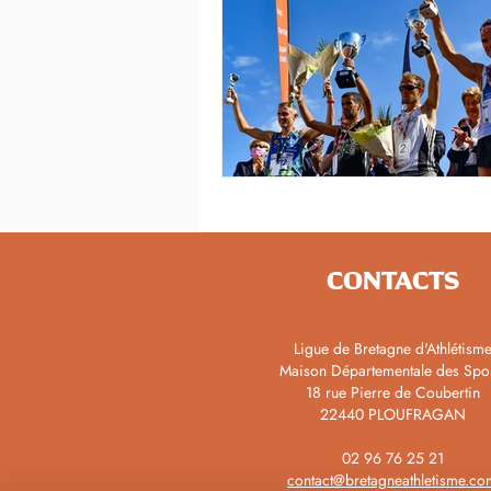
CONTACTS
Ligue de Bretagne d'Athlétism
Maison Départementale des Spo
18 rue Pierre de Coubertin
22440 PLOUFRAGAN
02 96 76 25 21
contact@bretagneathletisme.co