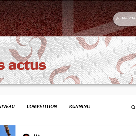
s actus
NIVEAU
COMPÉTITION
RUNNING
FORME & SANTÉ
ETR
LBA