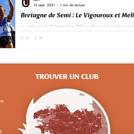
14 sept. 2021
1 min de lecture
Bretagne de Semi : Le Vigouroux et Meli
Le week-end du 12 Septembre 2021 se déroulait le traditionnel 
édition, avec ses 2234 arrivants sur le...
TROUVER UN CLUB
e
rts
m