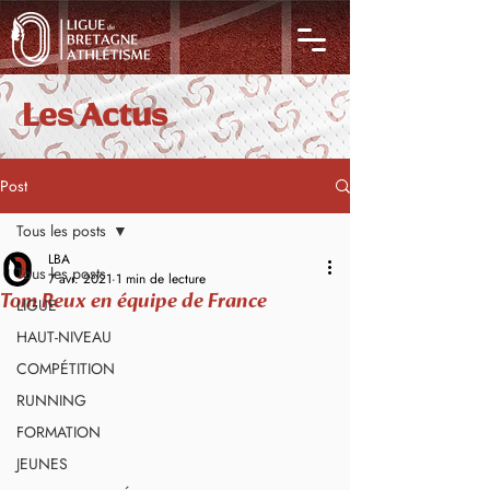
Les Actus
Post
Tous les posts
LBA
Tous les posts
7 avr. 2021
1 min de lecture
Tom Reux en équipe de France
LIGUE
HAUT-NIVEAU
COMPÉTITION
RUNNING
FORMATION
JEUNES