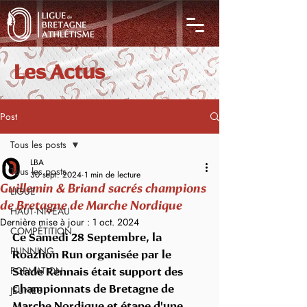
Les Actus
Post
Tous les posts
LBA
Tous les posts
30 sept. 2024
1 min de lecture
Guillemin & Briand sacrés champions
LIGUE
de Bretagne de Marche Nordique
HAUT-NIVEAU
Dernière mise à jour :
1 oct. 2024
COMPÉTITION
Ce Samedi 28 Septembre, la 
RUNNING
Roazhon Run organisée par le 
FORMATION
Stade Rennais était support des 
JEUNES
Championnats de Bretagne de 
Marche Nordique et étape d'une 