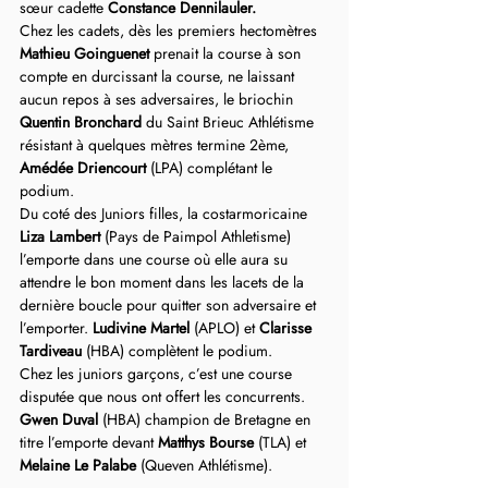
sœur cadette 
Constance Dennilauler.
Chez les cadets, dès les premiers hectomètres 
Mathieu Goinguenet
 prenait la course à son 
compte en durcissant la course, ne laissant 
aucun repos à ses adversaires, le briochin 
Quentin Bronchard
 du Saint Brieuc Athlétisme 
résistant à quelques mètres termine 2ème, 
Amédée Driencourt
 (LPA) complétant le 
podium. 
Du coté des Juniors filles, la costarmoricaine 
Liza Lambert
 (Pays de Paimpol Athletisme) 
l’emporte dans une course où elle aura su 
attendre le bon moment dans les lacets de la 
dernière boucle pour quitter son adversaire et 
l’emporter. 
Ludivine Martel
 (APLO) et 
Clarisse 
Tardiveau
 (HBA) complètent le podium.
Chez les juniors garçons, c’est une course 
disputée que nous ont offert les concurrents. 
Gwen Duval 
(HBA) champion de Bretagne en 
titre l’emporte devant 
Matthys Bourse 
(TLA) et 
Melaine Le Palabe
 (Queven Athlétisme).