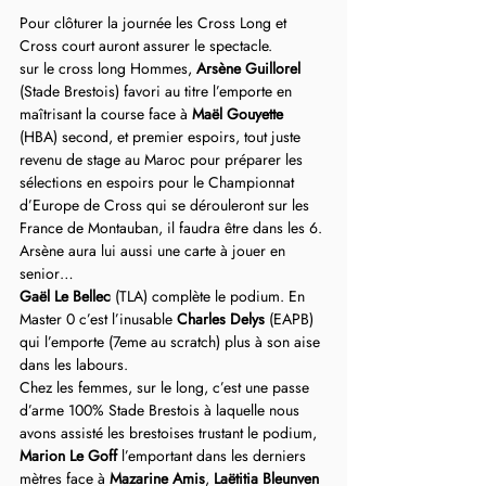
Pour clôturer la journée les Cross Long et 
Cross court auront assurer le spectacle.
sur le cross long Hommes, 
Arsène Guillorel
(Stade Brestois) favori au titre l’emporte en 
maîtrisant la course face à 
Maël Gouyette
(HBA) second, et premier espoirs, tout juste 
revenu de stage au Maroc pour préparer les 
sélections en espoirs pour le Championnat 
d’Europe de Cross qui se dérouleront sur les 
France de Montauban, il faudra être dans les 6. 
Arsène aura lui aussi une carte à jouer en 
senior…
Gaël Le Bellec
 (TLA) complète le podium. En 
Master 0 c’est l’inusable 
Charles Delys
 (EAPB) 
qui l’emporte (7eme au scratch) plus à son aise 
dans les labours.
Chez les femmes, sur le long, c’est une passe 
d’arme 100% Stade Brestois à laquelle nous 
avons assisté les brestoises trustant le podium, 
Marion Le Goff
 l’emportant dans les derniers 
mètres face à 
Mazarine Amis
, 
Laëtitia Bleunven