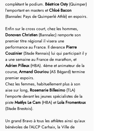
complétant le podium. 
Béatrice Osty
 (Quimper) 
l’emportant en masters et 
Chloé Bacon
(Bannalec Pays de Quimperlé Athlé) en espoirs.
Enfin sur le cross court, chez les hommes,  
Donovan Christien
 (Bannalec) remporte son 
premier titre régional il visera une 
performance au France. Il devance 
Pierre 
Couzinier
 (Stade Rennais) lui qui participait il y 
a une semaine au France de marathon, et 
Adrien Pilleux
 (HBA). 4ème et animateur de la 
course, 
Armand Gouriou
 (AS Bégard) termine 
premier espoirs.
Chez les femmes, habituellement plus à son 
aise sur long, 
Rosemarie Billesimo 
(TLA) 
l’emporte devant les jeunes spécialistes de la 
piste 
Maëlys Le Cam
 (HBA) et 
Lola Fromentoux
(Stade Brestois).
Un grand Bravo à tous les athlètes ainsi qu’aux 
bénévoles de l’ALCP Carhaix, la Ville de 