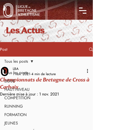
Les Actus
Post
Tous les posts
LBA
Tous les posts
1 nov. 2021
4 min de lecture
Championnats de Bretagne de Cross à
LIGUE
Carhaix
HAUT-NIVEAU
Dernière mise à jour :
1 nov. 2021
COMPÉTITION
RUNNING
FORMATION
JEUNES