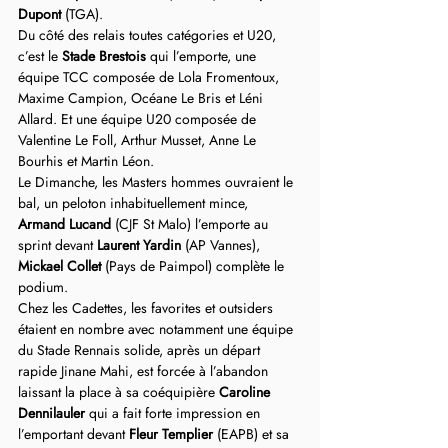
Dupont 
(TGA).
Du côté des relais toutes catégories et U20, 
c’est le 
Stade Brestois
 qui l’emporte, une 
équipe TCC composée de Lola Fromentoux, 
Maxime Campion, Océane Le Bris et Léni 
Allard. Et une équipe U20 composée de 
Valentine Le Foll, Arthur Musset, Anne Le 
Bourhis et Martin Léon.
Le Dimanche, les Masters hommes ouvraient le 
bal, un peloton inhabituellement mince, 
Armand Lucand 
(CJF St Malo) l’emporte au 
sprint devant 
Laurent Yardin
 (AP Vannes), 
Mickael Collet
 (Pays de Paimpol) complète le 
podium.
Chez les Cadettes, les favorites et outsiders 
étaient en nombre avec notamment une équipe 
du Stade Rennais solide, après un départ 
rapide Jinane Mahi, est forcée à l’abandon 
laissant la place à sa coéquipière 
Caroline 
Dennilauler 
qui a fait forte impression en 
l’emportant devant 
Fleur Templier
 (EAPB) et sa 