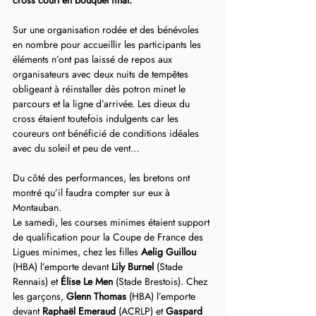
cross court en bouquet final.
Sur une organisation rodée et des bénévoles 
en nombre pour accueillir les participants les 
éléments n’ont pas laissé de repos aux 
organisateurs avec deux nuits de tempêtes 
obligeant à réinstaller dès potron minet le 
parcours et la ligne d’arrivée. Les dieux du 
cross étaient toutefois indulgents car les 
coureurs ont bénéficié de conditions idéales 
avec du soleil et peu de vent…
Du côté des performances, les bretons ont 
montré qu’il faudra compter sur eux à 
Montauban.
Le samedi, les courses minimes étaient support 
de qualification pour la Coupe de France des 
Ligues minimes, chez les filles 
Aelig Guillou
(HBA) l’emporte devant 
Lily Burnel
 (Stade 
Rennais) et 
Élise Le Men
 (Stade Brestois). Chez 
les garçons, 
Glenn Thomas 
(HBA) l’emporte 
devant 
Raphaël Emeraud 
(ACRLP) et 
Gaspard 