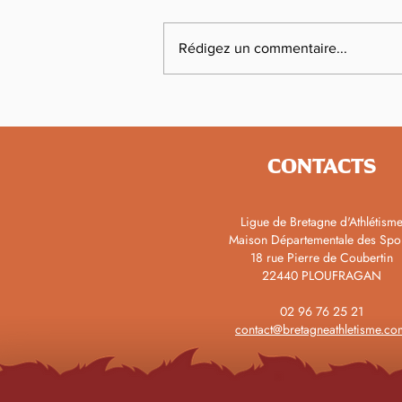
Rédigez un commentaire...
La Vigilante Athlétisme
Fougères recrute
CONTACTS
Ligue de Bretagne d'Athlétism
Maison Départementale des Spo
18 rue Pierre de Coubertin
22440 PLOUFRAGAN
02 96 76 25 21
contact@bretagneathletisme.co