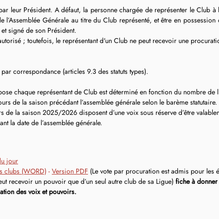
par leur Président. A défaut, la personne chargée de représenter le Club à 
 de l’Assemblée Générale au titre du Club représenté, et être en possession
é et signé de son Président.
autorisé ; toutefois, le représentant d'un Club ne peut recevoir une procurati
te par correspondance (articles 9.3 des statuts types).
ose chaque représentant de Club est déterminé en fonction du nombre de l
urs de la saison précédant l’assemblée générale selon le barème statutaire. 
rs de la saison 2025/2026 disposent d’une voix sous réserve d’être valablem
ant la date de l’assemblée générale.
du jour
des clubs (WORD)
 -
Version PDF
(Le vote par procuration est admis pour les él
ut recevoir un pouvoir que d’un seul autre club de sa Ligue) 
fiche à donner 
ation des voix et pouvoirs.