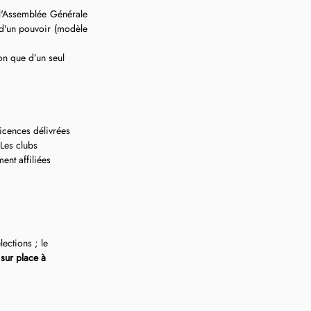
l'Assemblée Générale 
 d'un pouvoir (modèle 
on que d’un seul 
icences délivrées 
Les clubs 
ent affiliées 
ections ; le 
sur place à 