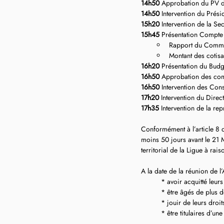
14h50
 Approbation du PV 
14h50
 Intervention du Prési
15h20
 Intervention de la Se
15h45
 Présentation Compte 
Rapport du Commi
Montant des cotisat
16h20
 Présentation du Budg
16h50
 Approbation des com
16h50
 Intervention des Con
17h20
 Intervention du Direc
17h35
 Intervention de la r
Conformément à l’article 8 d
moins 50 jours avant le 21 M
territorial de la Ligue à rai
A la date de la réunion de l
* avoir acquitté leur
* être âgés de plus d
* jouir de leurs droit
* être titulaires d’un