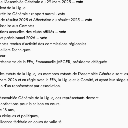
de l’Assemblée Générale du 29 Mars 2025 – 
vote
dent de la Ligue
crétaire Générale : rapport moral - 
vote
de résultat 2025 et Affectation du résultat 2025 – 
vote
ssaire aux Comptes
ions annuelles des clubs affiliés – 
vote
et prévisionnel 2026 – 
vote
ptes rendus d’activité des commissions régionales
seillers Techniques
teur
eprésentante de la FFA, Emmanuelle JAEGER, présidente déléguée
es statuts de la Ligue, les membres votants de l’Assemblée Générale sont les 
ars 2026 et en règle avec la FFA, la Ligue et le Comité, et ayant leur siège s
son d’un représentant par association.
’Assemblée Générale de la Ligue, ces représentants devront :
s cotisations pour la saison en cours,
e 18 ans,
s civiques et politiques,
e licence fédérale en cours de validité.