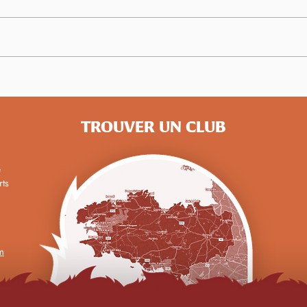
Le B
Du 1er au 5 décembre :
célébrons nos bénévoles
TROUVER UN CLUB
e
rts
m