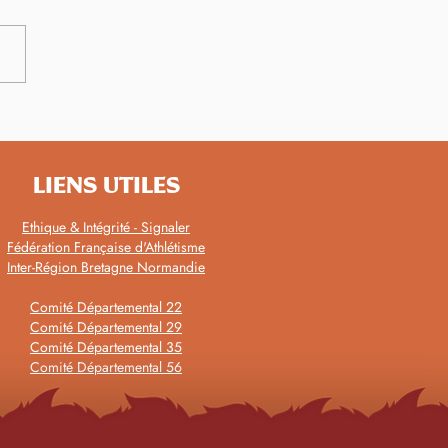
BKA recrute
LIENS UTILES
Ethique & Intégrité - Signaler
Fédération Française d'Athlétisme
Inter-Région Bretagne Normandie
Comité Départemental 22
Comité Départemental 29
Comité Départemental 35
Comité Départemental 56