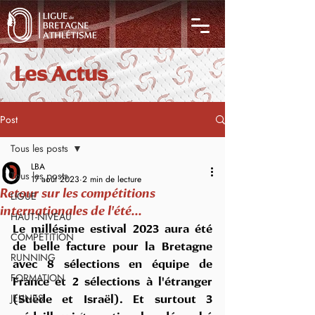
Les Actus
Post
Tous les posts
LBA
Tous les posts
17 août 2023
2 min de lecture
Retour sur les compétitions
LIGUE
internationales de l'été...
HAUT-NIVEAU
Le millésime estival 2023 aura été 
COMPÉTITION
de belle facture pour la Bretagne 
RUNNING
avec 8 sélections en équipe de 
FORMATION
France et 2 sélections à l'étranger 
JEUNES
(Suède et Israël). Et surtout 3 