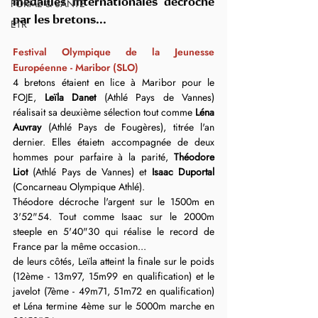
FORME & SANTÉ
médailles internationales décroché 
par les bretons...
ETR
Festival Olympique de la Jeunesse 
Européenne - Maribor (SLO)
4 bretons étaient en lice à Maribor pour le 
FOJE, 
Leïla Danet 
(Athlé Pays de Vannes) 
réalisait sa deuxième sélection tout comme 
Léna 
Auvray
 (Athlé Pays de Fougères), titrée l'an 
dernier. Elles étaietn accompagnée de deux 
hommes pour parfaire à la parité, 
Théodore 
Liot
 (Athlé Pays de Vannes) et 
Isaac Duportal 
(Concarneau Olympique Athlé).
Théodore décroche l'argent sur le 1500m en 
3'52"54. Tout comme Isaac sur le 2000m 
steeple en 5'40"30 qui réalise le record de 
France par la même occasion...
de leurs côtés, Leïla atteint la finale sur le poids 
(12ème - 13m97, 15m99 en qualification) et le 
javelot (7ème - 49m71, 51m72 en qualification) 
et Léna termine 4ème sur le 5000m marche en 