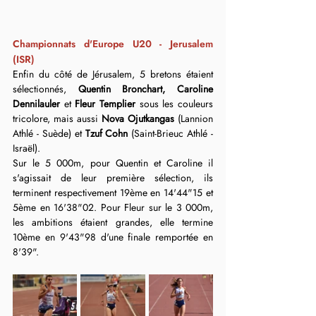
Championnats d'Europe U20 - Jerusalem 
(ISR)
Enfin du côté de Jérusalem, 5 bretons étaient 
sélectionnés, 
Quentin Bronchart, Caroline 
Dennilauler 
et 
Fleur Templier
 sous les couleurs 
tricolore, mais aussi 
Nova Ojutkangas
 (Lannion 
Athlé - Suède) et 
Tzuf Cohn
 (Saint-Brieuc Athlé - 
Israël).
Sur le 5 000m, pour Quentin et Caroline il 
s'agissait de leur première sélection, ils 
terminent respectivement 19ème en 14'44"15 et 
5ème en 16'38"02. Pour Fleur sur le 3 000m, 
les ambitions étaient grandes, elle termine 
10ème en 9'43"98 d'une finale remportée en 
8'39".