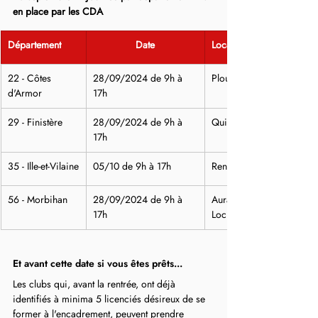
en place par les CDA
Département
Date
Localisation
22 - Côtes 
28/09/2024 de 9h à 
Ploufragan - Maison des 
d'Armor
17h
29 - Finistère
28/09/2024 de 9h à 
Quimper - Maison des Sp
17h
35 - Ille-et-Vilaine
05/10 de 9h à 17h
Rennes - Salle R. Poirier
56 - Morbihan
28/09/2024 de 9h à 
Auray - G - Locaux associ
17h
Loch
Et avant cette date si vous êtes prêts...
Les clubs qui, avant la rentrée, ont déjà 
identifiés à minima 5 licenciés désireux de se 
former à l'encadrement, peuvent prendre 