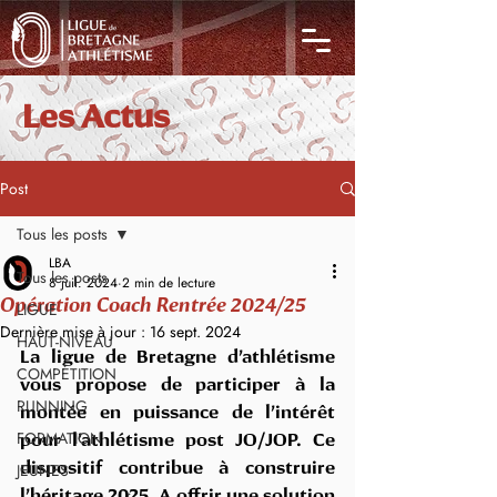
Les Actus
Post
Tous les posts
LBA
Tous les posts
8 juil. 2024
2 min de lecture
Opération Coach Rentrée 2024/25
LIGUE
Dernière mise à jour :
16 sept. 2024
HAUT-NIVEAU
La ligue de Bretagne d’athlétisme 
COMPÉTITION
vous propose de participer à la 
RUNNING
montée en puissance de l’intérêt 
FORMATION
pour l’athlétisme post JO/JOP. Ce 
JEUNES
dispositif contribue à construire 
l’héritage 2025. A offrir une solution 