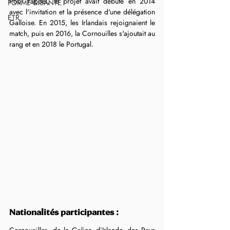
Pour rappel, le projet avait débuté en 2014 
FORME & SANTÉ
avec l'invitation et la présence d'une délégation 
ETR
Galloise. En 2015, les Irlandais rejoignaient le 
match, puis en 2016, la Cornouilles s'ajoutait au 
rang et en 2018 le Portugal.
Nationalités participantes :