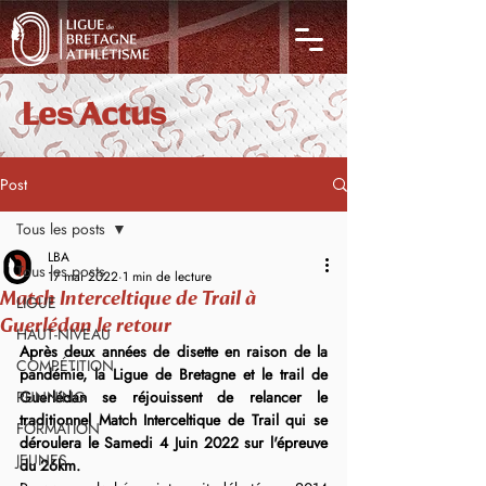
Les Actus
Post
Tous les posts
LBA
Tous les posts
17 mai 2022
1 min de lecture
Match Interceltique de Trail à
LIGUE
Guerlédan le retour
HAUT-NIVEAU
Après deux années de disette en raison de la 
COMPÉTITION
pandémie, la Ligue de Bretagne et le trail de 
RUNNING
Guerlédan se réjouissent de relancer le 
traditionnel Match Interceltique de Trail qui se 
FORMATION
déroulera le Samedi 4 Juin 2022 sur l'épreuve 
JEUNES
du 26km.