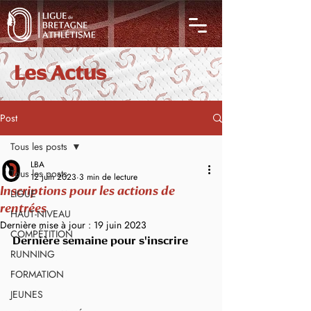
Les Actus
Post
Tous les posts
LBA
Tous les posts
12 juin 2023
3 min de lecture
Inscriptions pour les actions de
LIGUE
rentrées
HAUT-NIVEAU
Dernière mise à jour :
19 juin 2023
COMPÉTITION
Dernière semaine pour s'inscrire
RUNNING
FORMATION
JEUNES