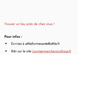
Trouver un lieu près de chez vous !
Pour infos :
Ecrivez à athleformesante@athle.fr
Rdv sur le site 
journee-marche-nordique.fr
Opération de Rentrée
LIGUE
Posts récents
Voir tout