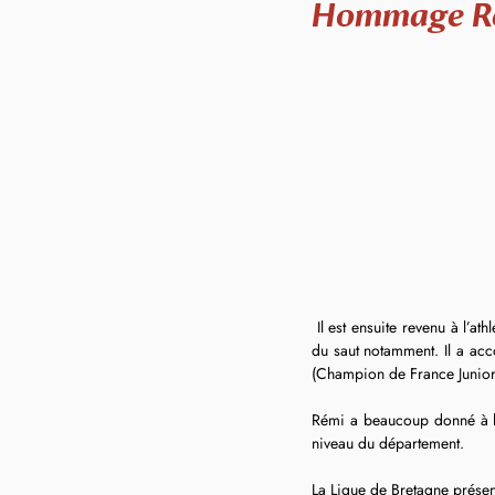
Hommage Ré
 Il est ensuite revenu à l’athlétisme pour entraîner les jeunes du club d’Athlé Pays de Vannes dans les disciplines du sprint et 
du saut notamment. Il a acc
(Champion de France Junior
Rémi a beaucoup donné à l’a
niveau du département. 
La Ligue de Bretagne présen