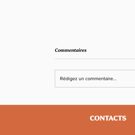
Commentaires
Rédigez un commentaire...
La Vigilante Athlétisme
Fougères recrute
CONTACTS