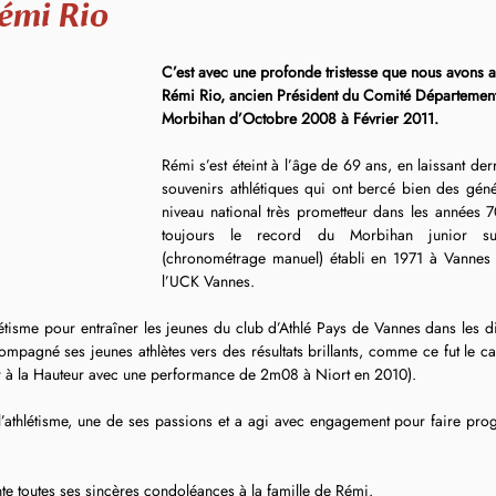
mi Rio
C’est avec une profonde tristesse que nous avons a
Rémi Rio, ancien Président du Comité Départementa
Morbihan d’Octobre 2008 à Février 2011.
Rémi s’est éteint à l’âge de 69 ans, en laissant der
souvenirs athlétiques qui ont bercé bien des génér
niveau national très prometteur dans les années 70, 
toujours le record du Morbihan junior s
(chronométrage manuel) établi en 1971 à Vannes 
l’UCK Vannes.
ompagné ses jeunes athlètes vers des résultats brillants, comme ce fut le c
 à la Hauteur avec une performance de 2m08 à Niort en 2010). 
thlétisme, une de ses passions et a agi avec engagement pour faire progre
te toutes ses sincères condoléances à la famille de Rémi.