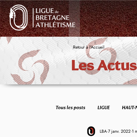
Retour à l'Accueil
Les Actus
Tous les posts
LIGUE
HAUT-
LBA
7 janv. 2022
1 
FORME & SANTÉ
ETR