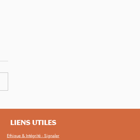
r au 5 décembre :
brons nos bénévoles
LIENS UTILES
Ethique & Intégrité - Signaler