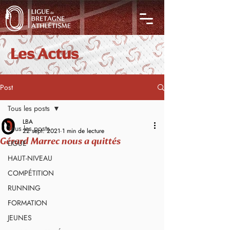
Les Actus
Post
Tous les posts
LBA
Tous les posts
22 sept. 2021
1 min de lecture
Gérard Marrec nous a quittés
LIGUE
HAUT-NIVEAU
COMPÉTITION
RUNNING
FORMATION
JEUNES