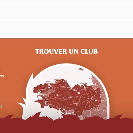
Championnats de France
Des 
Master : 14 bretons médaillés
Bret
de b
TROUVER UN CLUB
e
rts
m