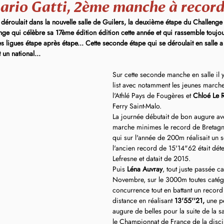
ario Gatti, 2ème manche à recor
roulait dans la nouvelle salle de Guilers, la deuxième étape du Challenge 
nge qui célèbre sa 17ème édition édition cette année et qui rassemble toujo
s ligues étape après étape... Cette seconde étape qui se déroulait en salle 
 un national...
Sur cette seconde manche en salle il y 
list avec notamment les jeunes march
l'Athlé Pays de Fougères et 
Chloé Le 
Ferry Saint-Malo.
La journée débutait de bon augure av
marche minimes le record de Bretagn
qui sur l'année de 200m réalisait un s
l'ancien record de 15'14"62 était dé
Lefresne et datait de 2015.
Puis 
Léna Auvray
, tout juste passée ca
Novembre, sur le 3000m toutes catégor
concurrence tout en battant un record
distance en réalisant 
13'55''21, 
une p
augure de belles pour la suite de la 
le Championnat de France de la discip