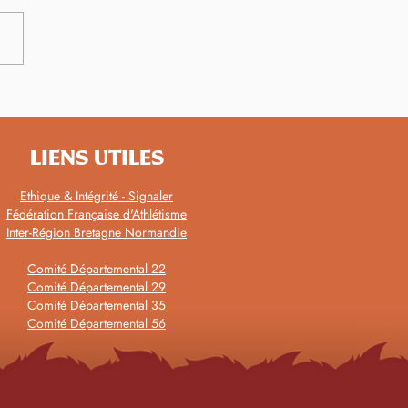
championnats de
agne sous la chaleur avec
elles performances
LIENS UTILES
Ethique & Intégrité - Signaler
Fédération Française d'Athlétisme
Inter-Région Bretagne Normandie
Comité Départemental 22
Comité Départemental 29
Comité Départemental 35
Comité Départemental 56