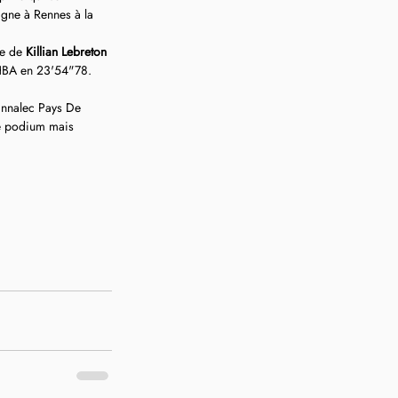
agne à Rennes à la 
e de 
Killian Lebreton
HBA en 23'54"78.
Bannalec Pays De 
le podium mais 