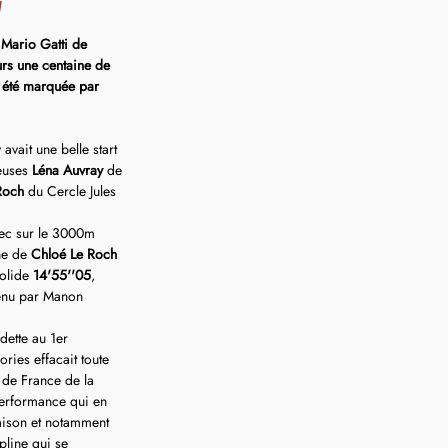
d
Mario Gatti de 
urs une centaine de 
a été marquée par 
avait une belle start 
euses 
Léna Auvray
 de 
Roch
 du Cercle Jules 
ec sur le 3000m 
e de 
Chloé Le Roch 
olide 
14'55''05
, 
tenu par Manon 
dette au 1er 
ies effacait toute 
 de France de la 
erformance qui en 
saison et notamment 
line qui se 