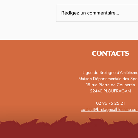
Rédigez un commentaire...
Championnats de France
d'Épreuves Combinées : Maël
Bephassou Lannurien en or
CONTACTS
Ligue de Bretagne d'Athlétism
Maison Départementale des Spo
18 rue Pierre de Coubertin
22440 PLOUFRAGAN
02 96 76 25 21
contact@bretagneathletisme.co