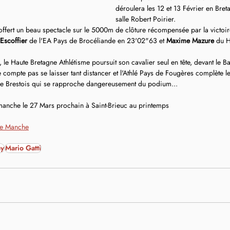
déroulera les 12 et 13 Février en Bret
salle Robert Poirier.
fert un beau spectacle sur le 5000m de clôture récompensée par la victoir
Escoffier
 de l'EA Pays de Brocéliande en 23'02"63 et 
Maxime Mazure
 du 
le Haute Bretagne Athlétisme poursuit son cavalier seul en tête, devant le 
 compte pas se laisser tant distancer et l'Athlé Pays de Fougères complète 
tade Brestois qui se rapproche dangereusement du podium... 
anche le 27 Mars prochain à Saint-Brieuc au printemps
me Manche
ay
Mario Gatti