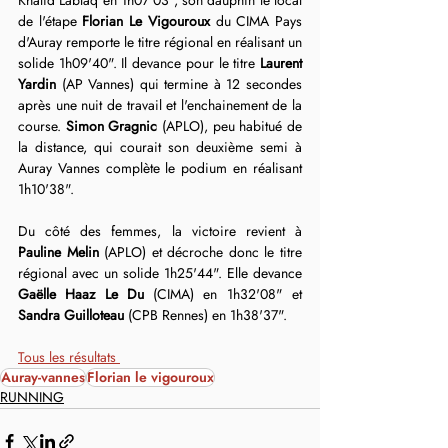
de l'étape 
Florian Le Vigouroux
 du CIMA Pays 
d'Auray remporte le titre régional en réalisant un 
solide 1h09'40". Il devance pour le titre 
Laurent 
Yardin
 (AP Vannes) qui termine à 12 secondes 
après une nuit de travail et l'enchainement de la 
course. 
Simon Gragnic
 (APLO), peu habitué de 
la distance, qui courait son deuxième semi à 
Auray Vannes complète le podium en réalisant 
1h10'38".
Du côté des femmes, la victoire revient à 
Pauline Melin
 (APLO) et décroche donc le titre 
régional avec un solide 1h25'44". Elle devance 
Gaëlle Haaz Le Du
 (CIMA) en 1h32'08" et 
Sandra Guilloteau
 (CPB Rennes) en 1h38'37".
Tous les résultats 
Auray-vannes
Florian le vigouroux
RUNNING