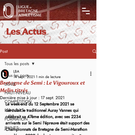
Les Actus
Post
Tous les posts
LBA
Tous les posts
14 sept. 2021
1 min de lecture
Bretagne de Semi : Le Vigouroux et
LIGUE
Melin titrés
HAUT-NIVEAU
Dernière mise à jour :
17 sept. 2021
COMPÉTITION
Le week-end du 12 Septembre 2021 se 
RUNNING
déroulait le traditionnel Auray Vannes qui 
célébrait sa 47ème édition, avec ses 2234 
FORMATION
arrivants sur le Semi l'épreuve était support des 
JEUNES
Championnats de Bretagne de Semi-Marathon 