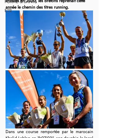
annulés en 2020, les bretons reprenait cette 
FORME & SANTÉ
année le chemin des titres running.
ETR
Dans une course remportée par le marocain 
Khalid Lablaq en 1h07'03", son dauphin le local 